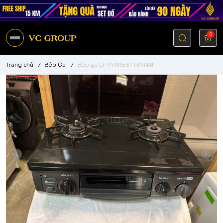
0
Trang chủ
/
Bếp Ga
/
Bếp ga LP PVN1567 RINNAI