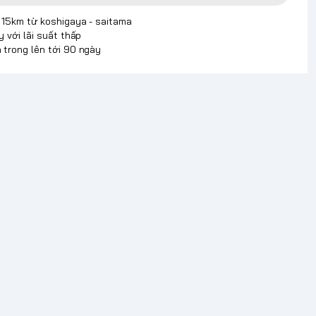
p 15km từ koshigaya - saitama
y với lãi suất thấp
 trong lên tới 90 ngày