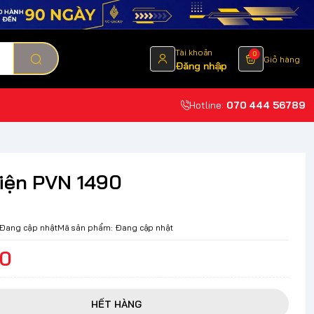
Tài khoản
0
Giỏ hàng
Đăng nhập
Hotline:
070 444 56789
iện PVN 1490
Đang cập nhật
Mã sản phẩm:
Đang cập nhật
00
HẾT HÀNG