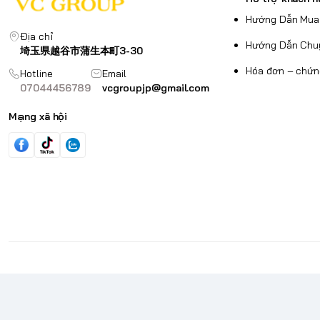
Hướng Dẫn Mua
Địa chỉ
Hướng Dẫn Chu
埼玉県越谷市蒲生本町3-30
Hóa đơn – chứn
Hotline
Email
07044456789
vcgroupjp@gmail.com
Mạng xã hội