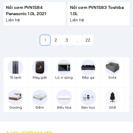
Nồi cơm PVN1584
Nồi cơm PVN1583 Toshiba
Panasonic 1.0L 2021
1.0L
Liên hệ
Liên hệ
1
2
3
...
22
Tủ lạnh
Máy giặt
Lò vi sóng
Bếp ga
Sofa
Đ
Giường
Đệm
điều hòa
Bàn học
Ghế
B