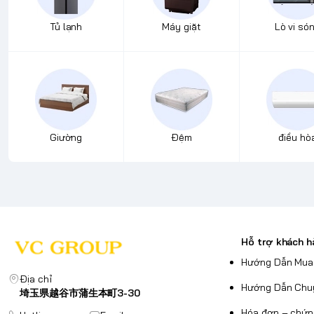
Tủ lạnh
Máy giặt
Lò vi só
Giường
Đệm
điều hò
Hỗ trợ khách h
Hướng Dẫn Mua
Địa chỉ
Hướng Dẫn Chu
埼玉県越谷市蒲生本町3-30
Hóa đơn – chứn