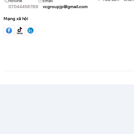
Hotline
Email
07044456789
vcgroupjp@gmail.com
Mạng xã hội