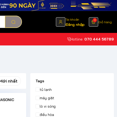
Tài khoản
0
Giỏ hàng
Đăng nhập
Hotline:
070 444 56789
Mới nhất
Tags
tủ lạnh
máy giặt
NASONIC
lò vi sóng
điều hòa