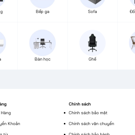
ng
Bếp ga
Sofa
Đồ
a
Bàn học
Ghế
àng
Chính sách
 Hàng
Chính sách bảo mật
yển Khoản
Chính sách vận chuyển
g từ
Chính sách bảo hành