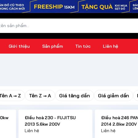
Giới thiệu
Sản phẩm
Tin tức
Liên hệ
Tên A → Z
Tên Z → A
Giá tăng dần
Giá giảm dần
.0kw
Điều hoà 230 - FUJITSU
Điều hoà 246 PA
2013 5.6kw 200V
2014 2.8kw 200V
Liên hệ
Liên hệ