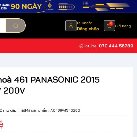
Tài khoản
0
Giỏ hàng
Đăng nhập
Hotline:
070 444 56789
hoà 461 PANASONIC 2015
W 200V
Đang cập nhật
Mã sản phẩm:
AC461PA1540200
ệ