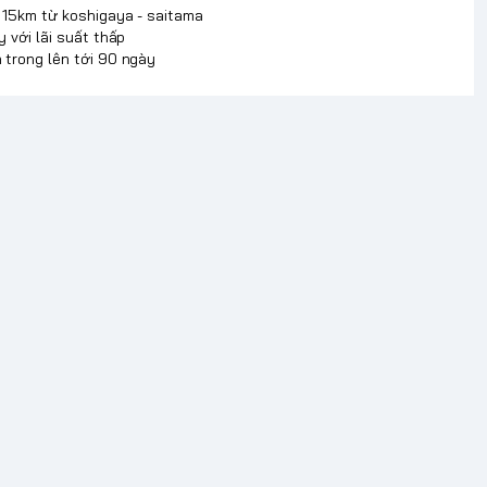
p 15km từ koshigaya - saitama
y với lãi suất thấp
 trong lên tới 90 ngày