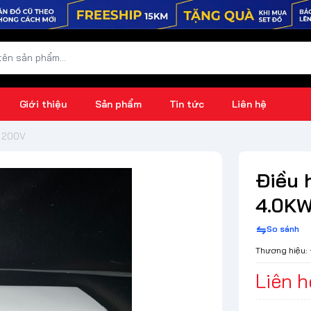
Giới thiệu
Sản phẩm
Tin tức
Liên hệ
 200V
Điều 
4.0K
So sánh
Thương hiệu:
Liên h