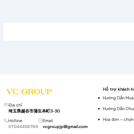
Hỗ trợ khách h
Hướng Dẫn Mua
Địa chỉ
Hướng Dẫn Chu
埼玉県越谷市蒲生本町3-30
Hóa đơn – chứn
Hotline
Email
07044456789
vcgroupjp@gmail.com