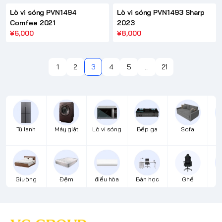
Lò vi sóng PVN1494
Lò vi sóng PVN1493 Sharp
Comfee 2021
2023
¥6,000
¥8,000
1
2
3
4
5
...
21
Tủ lạnh
Máy giặt
Lò vi sóng
Bếp ga
Sofa
Đ
Giường
Đệm
điều hòa
Bàn học
Ghế
B