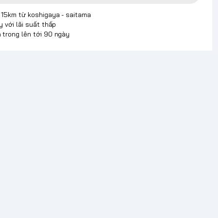
p 15km từ koshigaya - saitama
y với lãi suất thấp
 trong lên tới 90 ngày