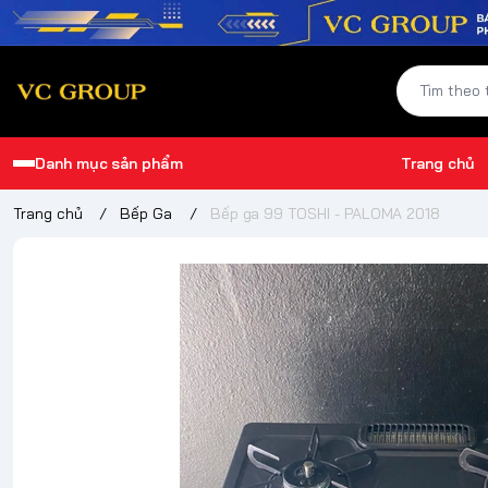
Danh mục sản phẩm
Trang chủ
Trang chủ
/
Bếp Ga
/
Bếp ga 99 TOSHI - PALOMA 2018