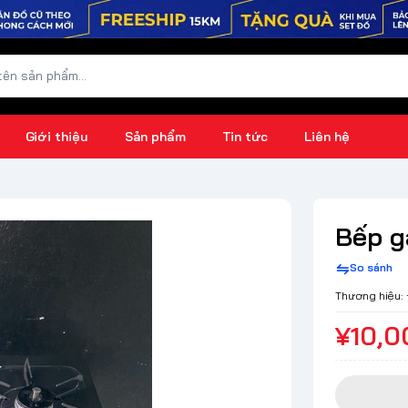
Giới thiệu
Sản phẩm
Tin tức
Liên hệ
Bếp g
So sánh
Thương hiệu:
¥10,0