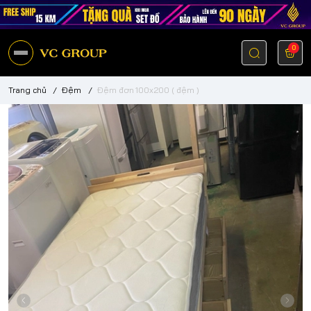
0
Trang chủ
/
Đệm
/
Đệm đơn 100x200 ( đệm )