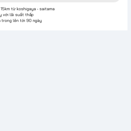
p 15km từ koshigaya - saitama
y với lãi suất thấp
 trong lên tới 90 ngày