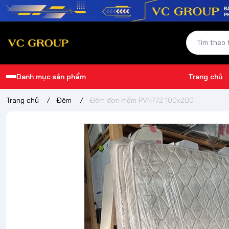
Danh mục sản phẩm
Trang chủ
Trang chủ
/
Đệm
/
Đệm đơn mềm PVN772 100x200