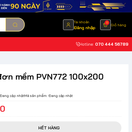
Tài khoản
0
Giỏ hàng
Đăng nhập
Hotline:
070 444 56789
đơn mềm PVN772 100x200
Đang cập nhật
Mã sản phẩm:
Đang cập nhật
00
HẾT HÀNG