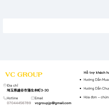
Hỗ trợ khách h
Hướng Dẫn Mua
Địa chỉ
Hướng Dẫn Chu
埼玉県越谷市蒲生本町3-30
Hóa đơn – chứn
Hotline
Email
07044456789
vcgroupjp@gmail.com