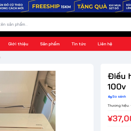
Giới thiệu
Sản phẩm
Tin tức
Liên hệ
v
Điều 
100v
So sánh
Thương hiệu:
¥37,0