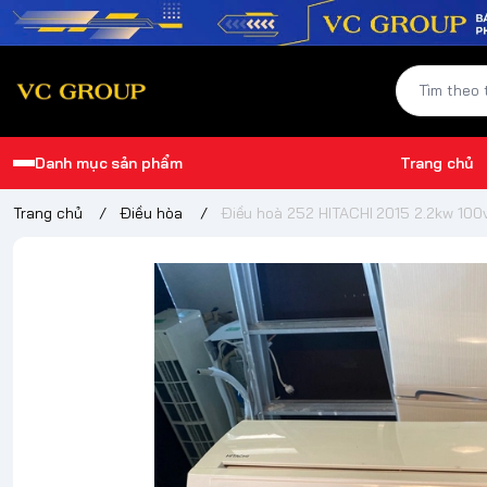
Danh mục sản phẩm
Trang chủ
Trang chủ
/
Điều hòa
/
Điều hoà 252 HITACHI 2015 2.2kw 100