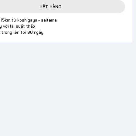
HẾT HÀNG
p 15km từ koshigaya - saitama
y với lãi suất thấp
 trong lên tới 90 ngày