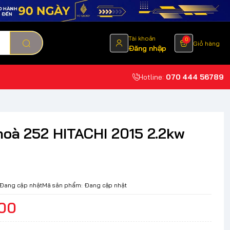
Tài khoản
0
Giỏ hàng
Đăng nhập
Hotline:
070 444 56789
hoà 252 HITACHI 2015 2.2kw
Đang cập nhật
Mã sản phẩm:
Đang cập nhật
00