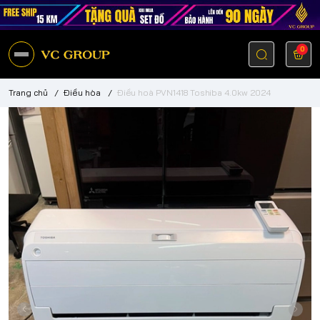
0
Trang chủ
/
Điều hòa
/
Điều hoà PVN1418 Toshiba 4.0kw 2024