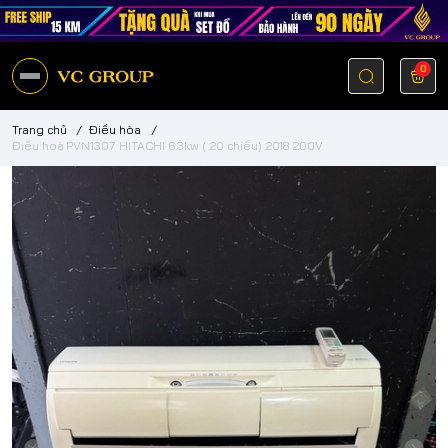
0
Trang chủ
/
Điều hòa
/
Điều hoà PVN1307 HITACHI 6.3kw ( 20 chiếu) 2018 200V