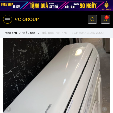
0
Trang chủ
/
Điều hòa
/
điều hoà PVN1475 IRIS OHYAMA 2.2kw 2020