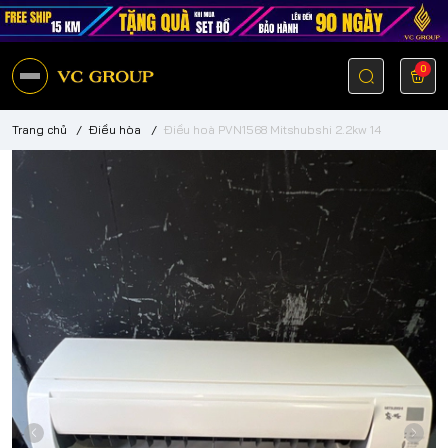
0
Trang chủ
/
Điều hòa
/
Điều hoà PVN1568 Mitshubshi 2.2kw 14