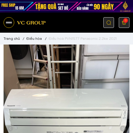
0
Trang chủ
/
Điều hòa
/
Điều hoà PVN1577 Panasonic 2.2kw 2021