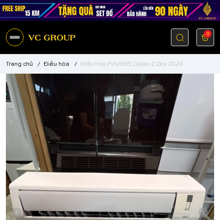
0
Trang chủ
/
Điều hòa
/
Điều hoà PVN1585 Daikin 2.2kw 2024