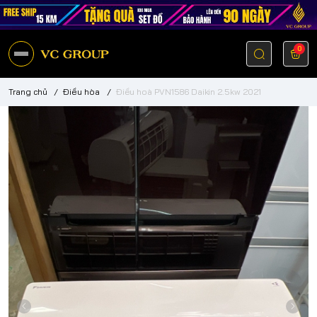
0
Trang chủ
/
Điều hòa
/
Điều hoà PVN1586 Daikin 2.5kw 2021