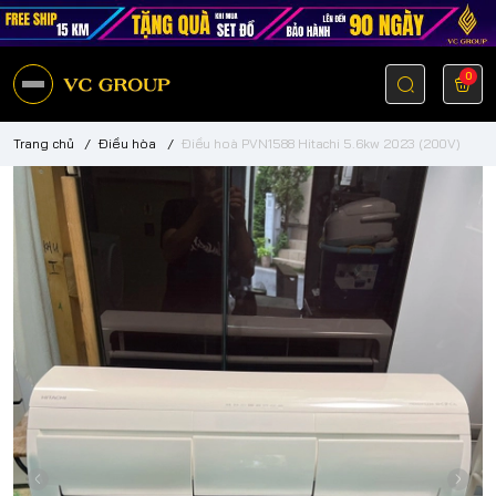
0
Trang chủ
/
Điều hòa
/
Điều hoà PVN1588 Hitachi 5.6kw 2023 (200V)