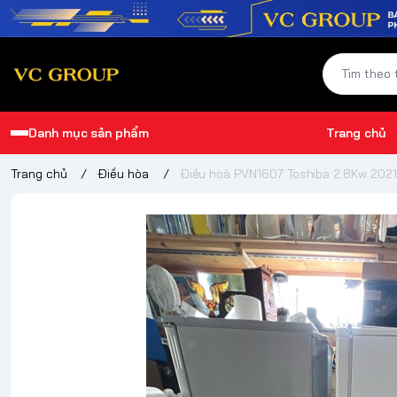
Danh mục sản phẩm
Trang chủ
Trang chủ
/
Điều hòa
/
Điều hoà PVN1607 Toshiba 2.8Kw 2021