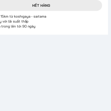
HẾT HÀNG
p 15km từ koshigaya - saitama
y với lãi suất thấp
 trong lên tới 90 ngày