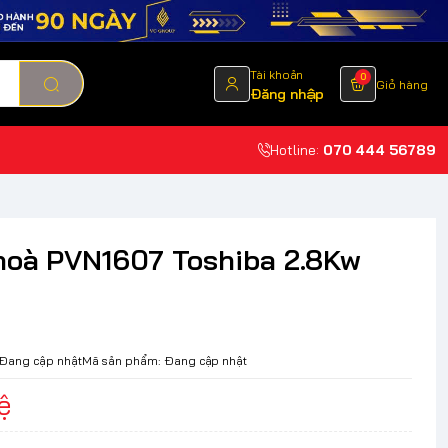
Tài khoản
0
Giỏ hàng
Đăng nhập
Hotline:
070 444 56789
hoà PVN1607 Toshiba 2.8Kw
Đang cập nhật
Mã sản phẩm:
Đang cập nhật
ệ