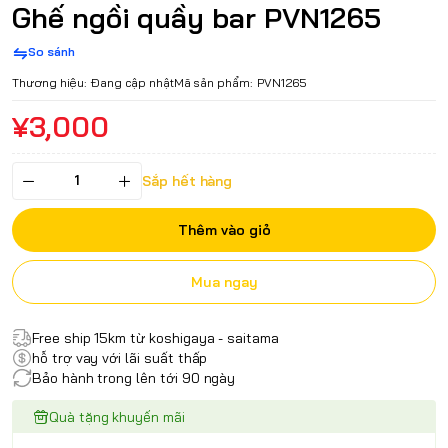
Ghế ngồi quầy bar PVN1265
So sánh
Thương hiệu:
Đang cập nhật
Mã sản phẩm:
PVN1265
¥3,000
Sắp hết hàng
Thêm vào giỏ
Mua ngay
Free ship 15km từ koshigaya - saitama
hỗ trợ vay với lãi suất thấp
Bảo hành trong lên tới 90 ngày
Quà tặng khuyến mãi