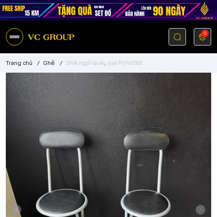
0
Trang chủ
/
Ghế
/
Ghế ngồi quầy bar PVN1265