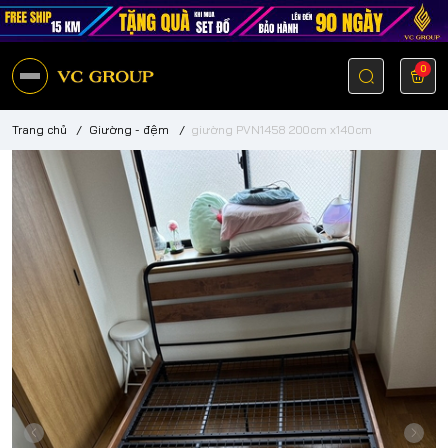
0
Trang chủ
/
Giường - đệm
/
giường PVN1458 200cm x140cm