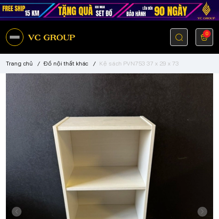
0
Trang chủ
/
Đồ nội thất khác
/
Kệ sách PVN753 37 x 29 x 73