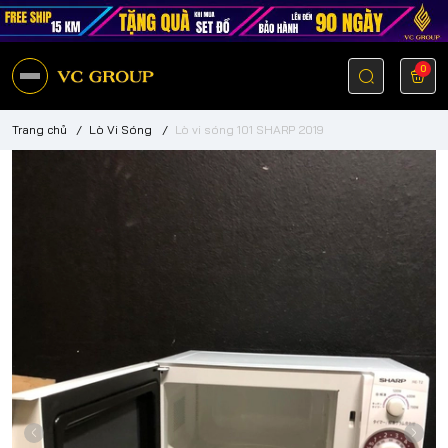
0
Trang chủ
/
Lò Vi Sóng
/
Lò vi sóng 101 SHARP 2019