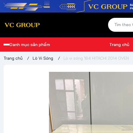
Danh mục sản phẩm
Trang chủ
Trang chủ
/
Lò Vi Sóng
/
Lò vi sóng 164 HITACHI 2014 OVEN