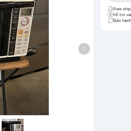
Free shi
hỗ trợ va
Bảo hành