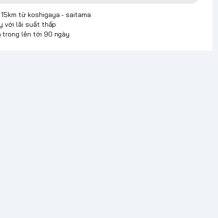
p 15km từ koshigaya - saitama
y với lãi suất thấp
 trong lên tới 90 ngày