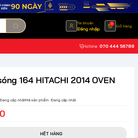
Tài khoản
0
Giỏ hàng
Đăng nhập
Hotline:
070 444 56789
 sóng 164 HITACHI 2014 OVEN
Đang cập nhật
Mã sản phẩm:
Đang cập nhật
00
HẾT HÀNG