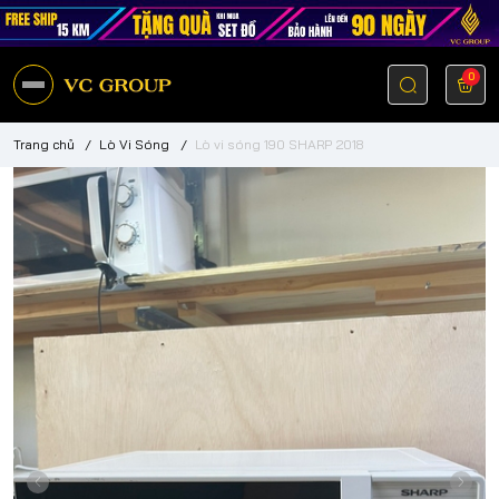
0
Trang chủ
/
Lò Vi Sóng
/
Lò vi sóng 190 SHARP 2018