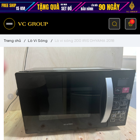
0
Trang chủ
/
Lò Vi Sóng
/
Lò vi sóng 200 IRIS OHYAMA 2018