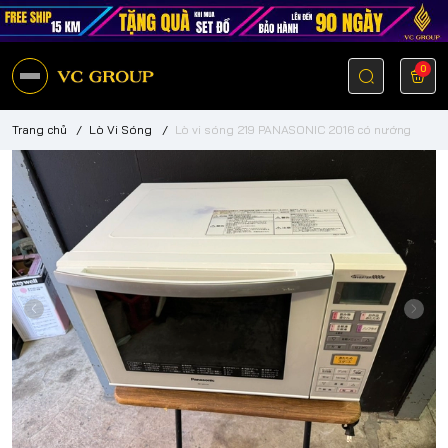
0
Trang chủ
/
Lò Vi Sóng
/
Lò vi sóng 219 PANASONIC 2016 có nướng