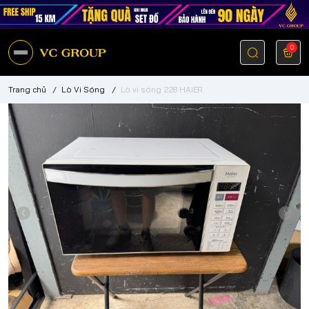
0
Trang chủ
/
Lò Vi Sóng
/
Lò vi sóng 228 HAIER