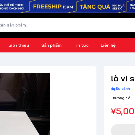
Giới thiệu
Sản phẩm
Tin tức
Liên hệ
lò vi
So sánh
Thương hiệu:
¥5,0