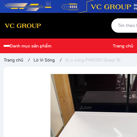
Danh mục sản phẩm
Trang chủ
Trang chủ
/
Lò Vi Sóng
/
lò vi sóng PVN1397 Sharp 16