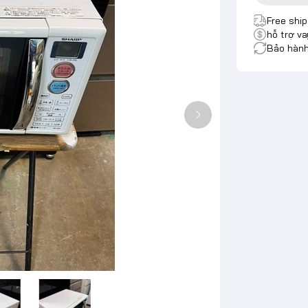
Free shi
hỗ trợ va
Bảo hành