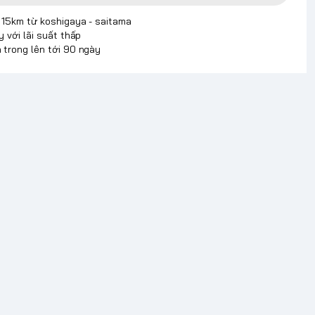
p 15km từ koshigaya - saitama
y với lãi suất thấp
 trong lên tới 90 ngày