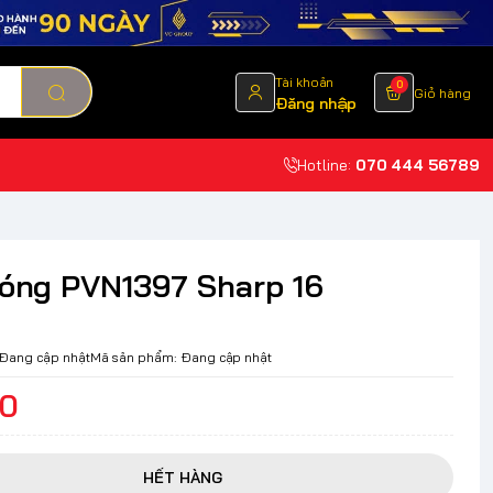
Tài khoản
0
Giỏ hàng
Đăng nhập
Hotline:
070 444 56789
 sóng PVN1397 Sharp 16
Đang cập nhật
Mã sản phẩm:
Đang cập nhật
00
HẾT HÀNG