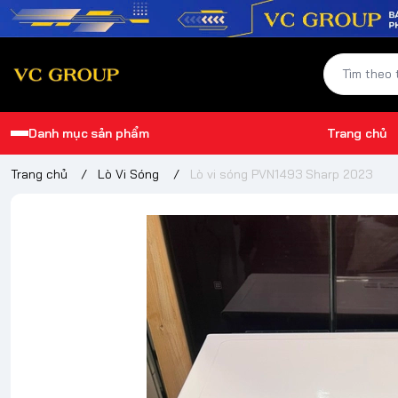
Danh mục sản phẩm
Trang chủ
Trang chủ
/
Lò Vi Sóng
/
Lò vi sóng PVN1493 Sharp 2023