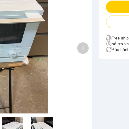
Free shi
hỗ trợ va
Bảo hành