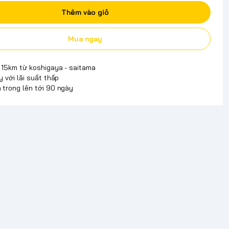
Thêm vào giỏ
Mua ngay
p 15km từ koshigaya - saitama
y với lãi suất thấp
 trong lên tới 90 ngày