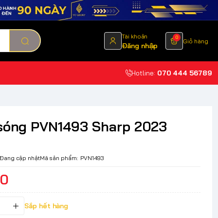
Tài khoản
0
Giỏ hàng
Đăng nhập
Hotline:
070 444 56789
 sóng PVN1493 Sharp 2023
Đang cập nhật
Mã sản phẩm:
PVN1493
00
Sắp hết hàng