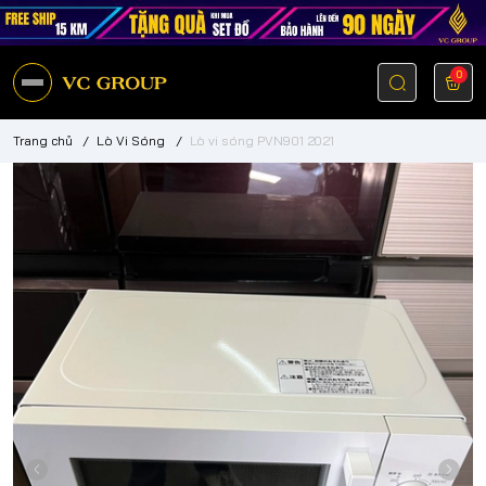
0
Trang chủ
/
Lò Vi Sóng
/
Lò vi sóng PVN901 2021