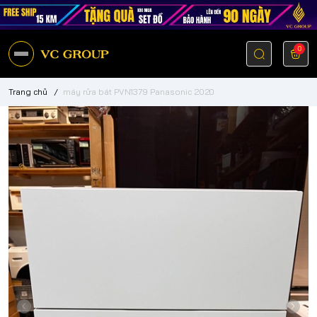
0
Trang chủ
/
máy rửa bát PVN1379 Panasonic 2020