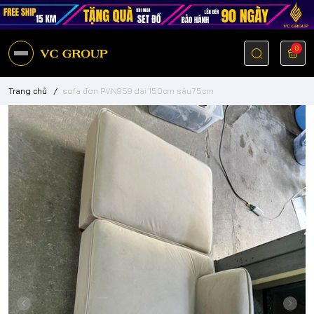
0
Trang chủ
/
sofa đơn PVN959 dài 150cm sâu75cm