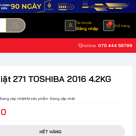
Tài khoản
0
Giỏ hàng
Đăng nhập
Hotline:
070 444 56789
iặt 271 TOSHIBA 2016 4.2KG
Đang cập nhật
Mã sản phẩm:
Đang cập nhật
00
HẾT HÀNG