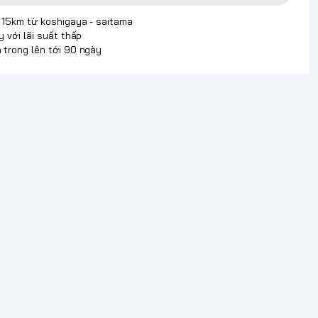
p 15km từ koshigaya - saitama
y với lãi suất thấp
 trong lên tới 90 ngày