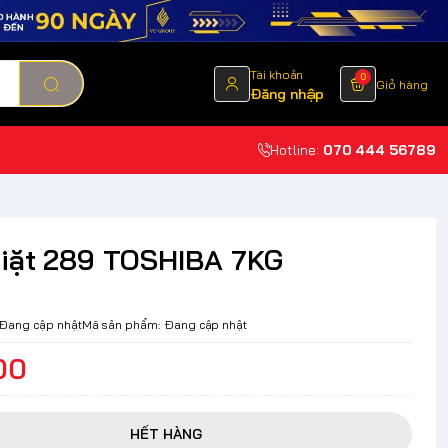
Tài khoản
0
Giỏ hàng
Đăng nhập
Hotline:
070 444 56789
iặt 289 TOSHIBA 7KG
Đang cập nhật
Mã sản phẩm:
Đang cập nhật
00
HẾT HÀNG