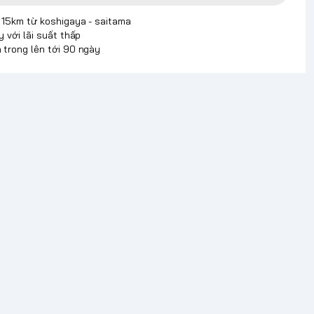
p 15km từ koshigaya - saitama
y với lãi suất thấp
 trong lên tới 90 ngày