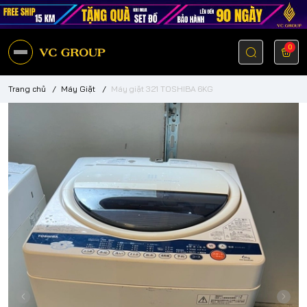
0
Trang chủ
/
Máy Giặt
/
Máy giặt 321 TOSHIBA 6KG