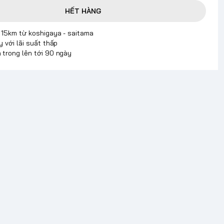
HẾT HÀNG
p 15km từ koshigaya - saitama
y với lãi suất thấp
 trong lên tới 90 ngày