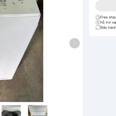
Free shi
hỗ trợ va
Bảo hành