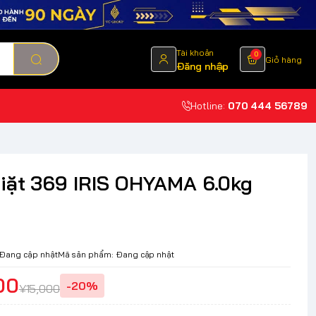
Tài khoản
0
Giỏ hàng
Đăng nhập
Hotline:
070 444 56789
iặt 369 IRIS OHYAMA 6.0kg
Đang cập nhật
Mã sản phẩm:
Đang cập nhật
00
-20%
¥15,000