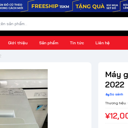
Giới thiệu
Sản phẩm
Tin tức
Liên hệ
2
Máy g
2022
So sánh
Thương hiệu:
¥12,0