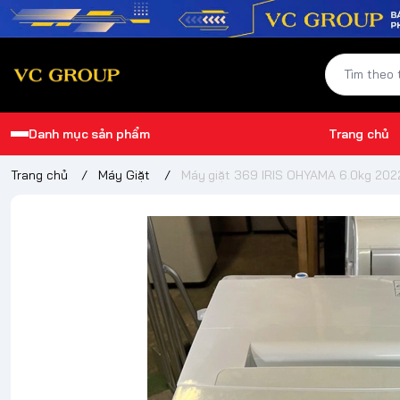
Danh mục sản phẩm
Trang chủ
Trang chủ
/
Máy Giặt
/
Máy giặt 369 IRIS OHYAMA 6.0kg 202