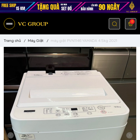
0
Trang chủ
/
Máy Giặt
/
máy giặt PVN1146 YAMADA 4.5kg 2021