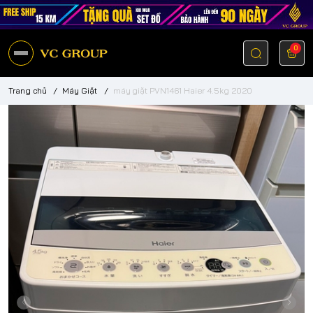
0
Trang chủ
/
Máy Giặt
/
máy giặt PVN1461 Haier 4.5kg 2020