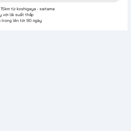
p 15km từ koshigaya - saitama
y với lãi suất thấp
 trong lên tới 90 ngày