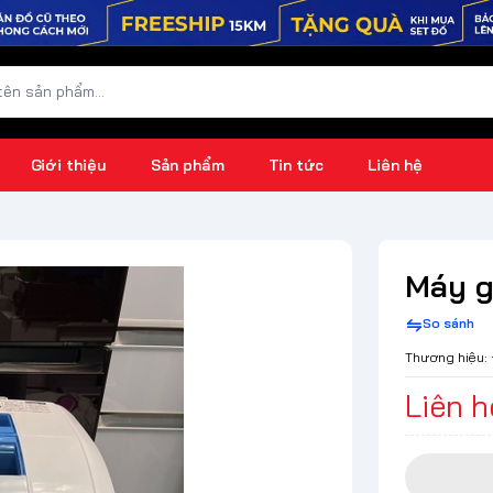
Giới thiệu
Sản phẩm
Tin tức
Liên hệ
Máy g
So sánh
Thương hiệu:
Liên h