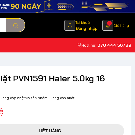
Tài khoản
0
Giỏ hàng
Đăng nhập
Hotline:
070 444 56789
iặt PVN1591 Haier 5.0kg 16
Đang cập nhật
Mã sản phẩm:
Đang cập nhật
ệ
HẾT HÀNG