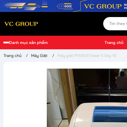
Danh mục sản phẩm
Trang chủ
Trang chủ
/
Máy Giặt
/
Máy giặt PVN1591 Haier 5.0kg 16