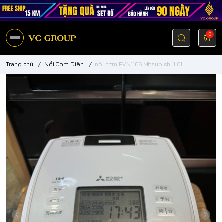
0
Trang chủ
/
Nồi Cơm Điện
/
nồi cơm PVN1166 Mitsubishi 1.0L