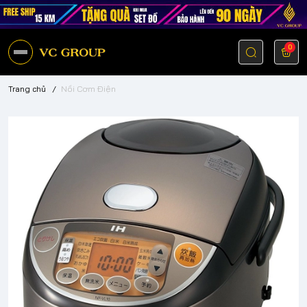
0
Trang chủ
/
Nồi Cơm Điện