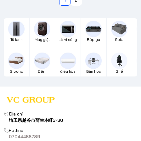
1
2
Tủ lạnh
Máy giặt
Lò vi sóng
Bếp ga
Sofa
Đ
Giường
Đệm
điều hòa
Bàn học
Ghế
B
Địa chỉ
埼玉県越谷市蒲生本町3-30
Hotline
07044456789