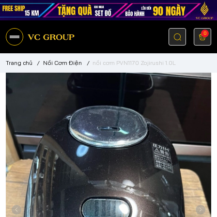
0
Trang chủ
/
Nồi Cơm Điện
/
nồi cơm PVN1170 Zojirushi 1.0L