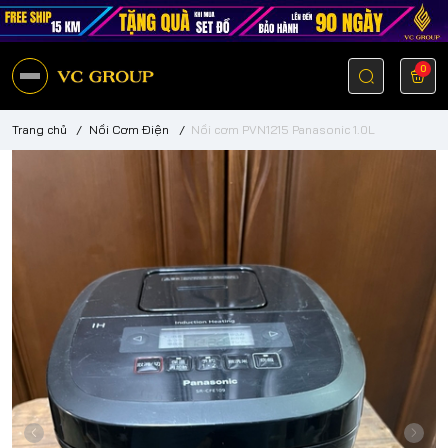
0
Trang chủ
/
Nồi Cơm Điện
/
Nồi cơm PVN1215 Panasonic 1.0L