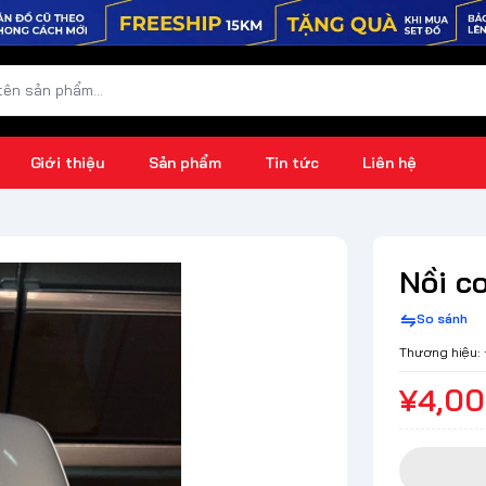
Giới thiệu
Sản phẩm
Tin tức
Liên hệ
Nồi c
So sánh
Thương hiệu:
¥4,0