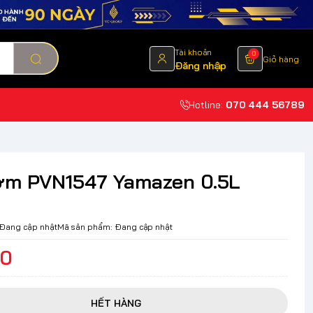
Tài khoản
0
Giỏ hàng
Đăng nhập
Hotline:
070 444 56789
ơm PVN1547 Yamazen 0.5L
Đang cập nhật
Mã sản phẩm:
Đang cập nhật
00
HẾT HÀNG