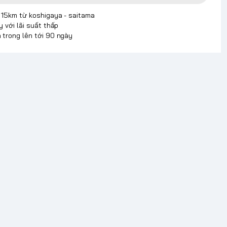
p 15km từ koshigaya - saitama
y với lãi suất thấp
 trong lên tới 90 ngày