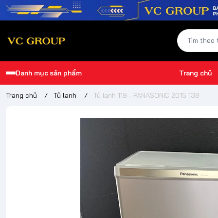
Danh mục sản phẩm
Trang chủ
Trang chủ
/
Tủ lạnh
/
Tủ lạnh 119 - PANASONIC 2015 138