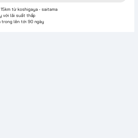
p 15km từ koshigaya - saitama
y với lãi suất thấp
 trong lên tới 90 ngày