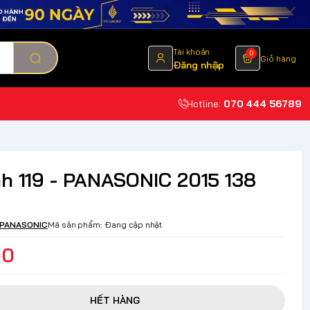
Tài khoản
0
Giỏ hàng
Đăng nhập
Hotline:
070 444 56789
nh 119 - PANASONIC 2015 138
PANASONIC
Mã sản phẩm:
Đang cập nhật
00
HẾT HÀNG