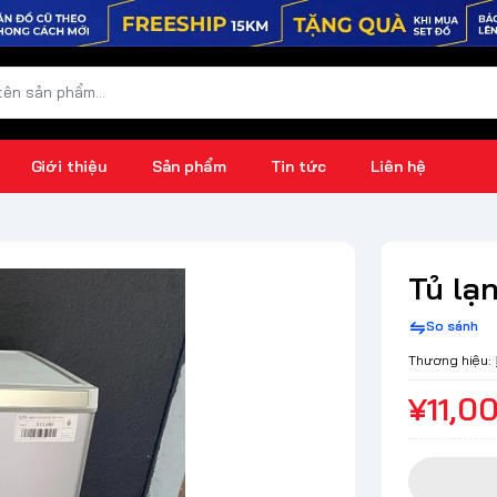
Giới thiệu
Sản phẩm
Tin tức
Liên hệ
Tủ lạ
So sánh
Thương hiệu:
¥11,0