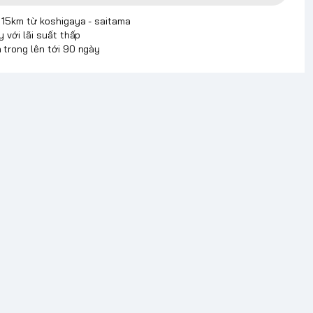
p 15km từ koshigaya - saitama
y với lãi suất thấp
 trong lên tới 90 ngày