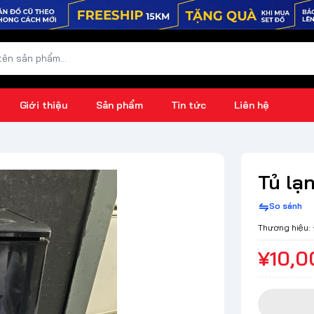
Giới thiệu
Sản phẩm
Tin tức
Liên hệ
Tủ lạ
So sánh
Thương hiệu:
¥10,0