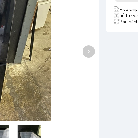
Free shi
hỗ trợ va
Bảo hành