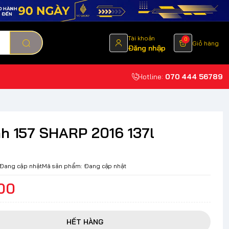
Tài khoản
0
Giỏ hàng
Đăng nhập
Hotline:
070 444 56789
nh 157 SHARP 2016 137l
Đang cập nhật
Mã sản phẩm:
Đang cập nhật
00
HẾT HÀNG