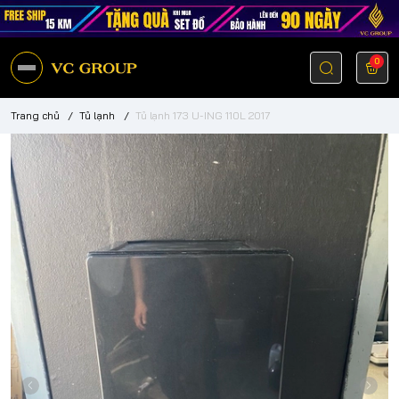
0
Trang chủ
/
Tủ lạnh
/
Tủ lạnh 173 U-ING 110L 2017