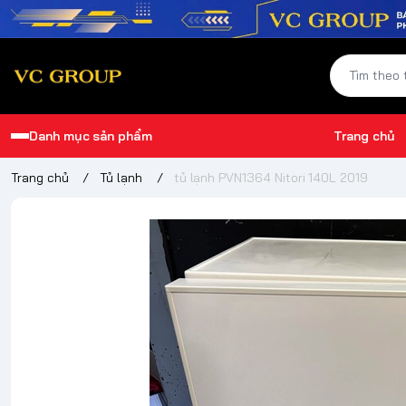
Danh mục sản phẩm
Trang chủ
Trang chủ
/
Tủ lạnh
/
tủ lạnh PVN1364 Nitori 140L 2019