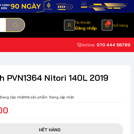
Tài khoản
0
Giỏ hàng
Đăng nhập
Hotline:
070 444 56789
nh PVN1364 Nitori 140L 2019
Đang cập nhật
Mã sản phẩm:
Đang cập nhật
00
HẾT HÀNG