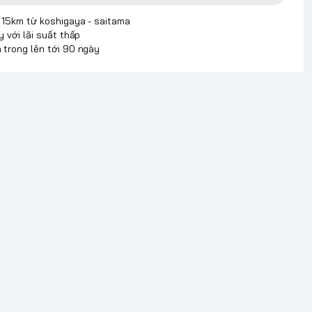
p 15km từ koshigaya - saitama
y với lãi suất thấp
 trong lên tới 90 ngày