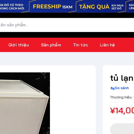
Giới thiệu
Sản phẩm
Tin tức
Liên hệ
tủ lạ
So sánh
Thương hiệu:
¥14,0