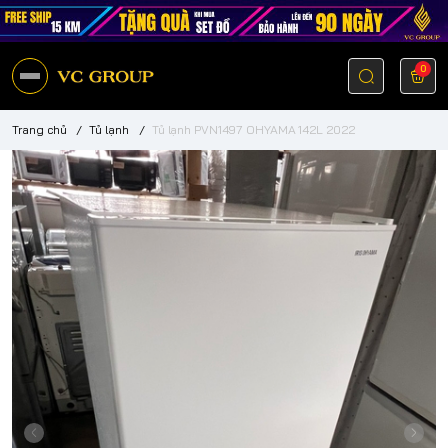
0
Trang chủ
/
Tủ lạnh
/
Tủ lạnh PVN1497 OHYAMA 142L 2022